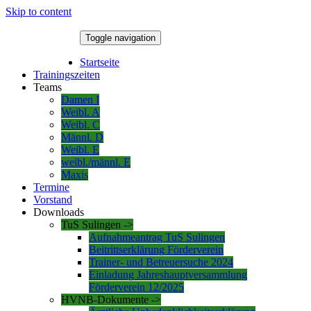
Skip to content
Toggle navigation
6. August 2026
Startseite
Trainingszeiten
Teams
Damen I
Weibl. A
Weibl. C
Männl. D
Weibl. E
weibl./männl. E
Maxis
Termine
Vorstand
Downloads
TuS Sulingen ->
Aufnahmeantrag TuS Sulingen
Beitrittserklärung Förderverein
Trainer- und Betreuersuche 2024
Einladung Jahreshauptversammlung
Förderverein 12/2025
HVNB-Dokumente ->