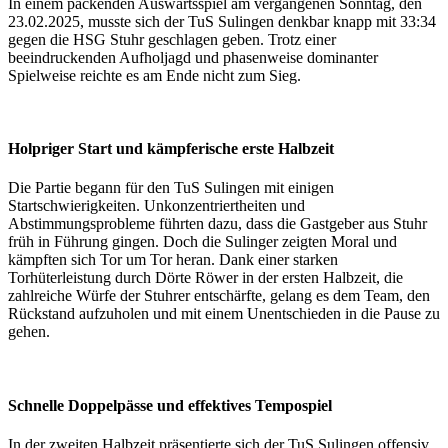
In einem packenden Auswärtsspiel am vergangenen Sonntag, den
23.02.2025, musste sich der TuS Sulingen denkbar knapp mit 33:34
gegen die HSG Stuhr geschlagen geben. Trotz einer
beeindruckenden Aufholjagd und phasenweise dominanter
Spielweise reichte es am Ende nicht zum Sieg.
Holpriger Start und kämpferische erste Halbzeit
Die Partie begann für den TuS Sulingen mit einigen
Startschwierigkeiten. Unkonzentriertheiten und
Abstimmungsprobleme führten dazu, dass die Gastgeber aus Stuhr
früh in Führung gingen. Doch die Sulinger zeigten Moral und
kämpften sich Tor um Tor heran. Dank einer starken
Torhüterleistung durch Dörte Röwer in der ersten Halbzeit, die
zahlreiche Würfe der Stuhrer entschärfte, gelang es dem Team, den
Rückstand aufzuholen und mit einem Unentschieden in die Pause zu
gehen.
Schnelle Doppelpässe und effektives Tempospiel
In der zweiten Halbzeit präsentierte sich der TuS Sulingen offensiv