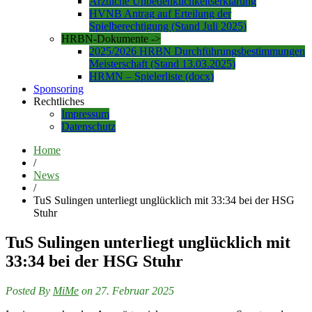
Ärztliche Unbedenklichkeitserklärung
HVNB Antrag auf Erteilung der
Spielberechtigung (Stand Juli 2025)
HRBN-Dokumente ->
2025/2026 HRBN Durchführungsbestimmungen
Meisterschaft (Stand 13.03.2025)
HRMN – Spielerliste (docx)
Sponsoring
Rechtliches
Impressum
Datenschutz
Home
/
News
/
TuS Sulingen unterliegt unglücklich mit 33:34 bei der HSG
Stuhr
TuS Sulingen unterliegt unglücklich mit
33:34 bei der HSG Stuhr
Posted By
MiMe
on 27. Februar 2025