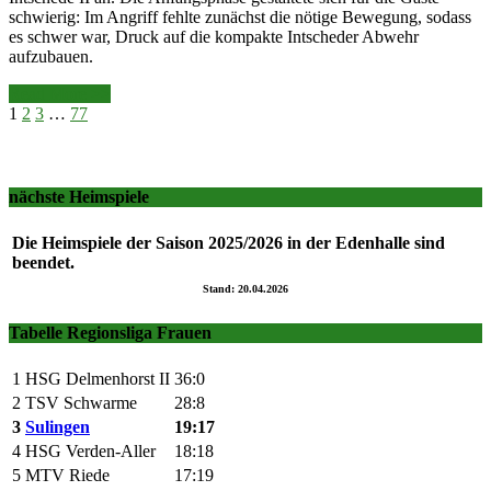
schwierig: Im Angriff fehlte zunächst die nötige Bewegung, sodass
es schwer war, Druck auf die kompakte Intscheder Abwehr
aufzubauen.
Read More >>
1
2
3
…
77
nächste Heimspiele
Die Heimspiele der Saison 2025/2026 in der Edenhalle sind
beendet.
Stand: 20.04.2026
Tabelle Regionsliga Frauen
1
HSG Delmenhorst II
36:0
2
TSV Schwarme
28:8
3
Sulingen
19:17
4
HSG Verden-Aller
18:18
5
MTV Riede
17:19