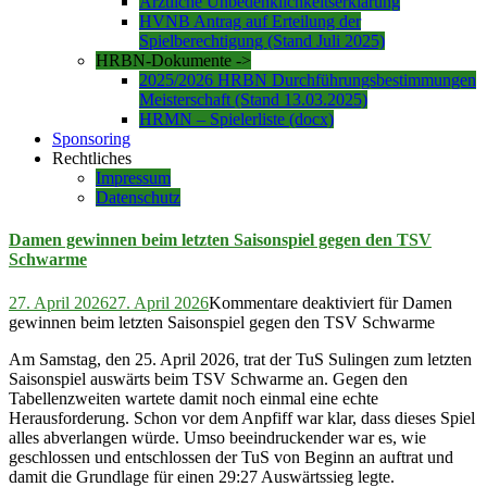
Ärztliche Unbedenklichkeitserklärung
HVNB Antrag auf Erteilung der
Spielberechtigung (Stand Juli 2025)
HRBN-Dokumente ->
2025/2026 HRBN Durchführungsbestimmungen
Meisterschaft (Stand 13.03.2025)
HRMN – Spielerliste (docx)
Sponsoring
Rechtliches
Impressum
Datenschutz
Damen gewinnen beim letzten Saisonspiel gegen den TSV
Schwarme
27. April 2026
27. April 2026
Kommentare deaktiviert
für Damen
gewinnen beim letzten Saisonspiel gegen den TSV Schwarme
Am Samstag, den 25. April 2026, trat der TuS Sulingen zum letzten
Saisonspiel auswärts beim TSV Schwarme an. Gegen den
Tabellenzweiten wartete damit noch einmal eine echte
Herausforderung. Schon vor dem Anpfiff war klar, dass dieses Spiel
alles abverlangen würde. Umso beeindruckender war es, wie
geschlossen und entschlossen der TuS von Beginn an auftrat und
damit die Grundlage für einen 29:27 Auswärtssieg legte.