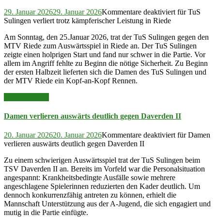
29. Januar 2026
29. Januar 2026
Kommentare deaktiviert
für TuS
Sulingen verliert trotz kämpferischer Leistung in Riede
Am Sonntag, den 25.Januar 2026, trat der TuS Sulingen gegen den
MTV Riede zum Auswärtsspiel in Riede an. Der TuS Sulingen
zeigte einen holprigen Start und fand nur schwer in die Partie. Vor
allem im Angriff fehlte zu Beginn die nötige Sicherheit. Zu Beginn
der ersten Halbzeit lieferten sich die Damen des TuS Sulingen und
der MTV Riede ein Kopf-an-Kopf Rennen.
Read More >>
Damen verlieren auswärts deutlich gegen Daverden II
20. Januar 2026
20. Januar 2026
Kommentare deaktiviert
für Damen
verlieren auswärts deutlich gegen Daverden II
Zu einem schwierigen Auswärtsspiel trat der TuS Sulingen beim
TSV Daverden II an. Bereits im Vorfeld war die Personalsituation
angespannt: Krankheitsbedingte Ausfälle sowie mehrere
angeschlagene Spielerinnen reduzierten den Kader deutlich. Um
dennoch konkurrenzfähig antreten zu können, erhielt die
Mannschaft Unterstützung aus der A-Jugend, die sich engagiert und
mutig in die Partie einfügte.