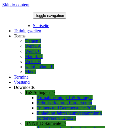
Skip to content
Toggle navigation
6. August 2026
Startseite
Trainingszeiten
Teams
Damen I
Weibl. A
Weibl. C
Männl. D
Weibl. E
weibl./männl. E
Maxis
Termine
Vorstand
Downloads
TuS Sulingen ->
Aufnahmeantrag TuS Sulingen
Beitrittserklärung Förderverein
Trainer- und Betreuersuche 2024
Einladung Jahreshauptversammlung
Förderverein 12/2025
HVNB-Dokumente ->