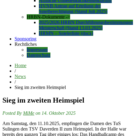
Ärztliche Unbedenklichkeitserklärung
HVNB Antrag auf Erteilung der
Spielberechtigung (Stand Juli 2025)
HRBN-Dokumente ->
2025/2026 HRBN Durchführungsbestimmungen
Meisterschaft (Stand 13.03.2025)
HRMN – Spielerliste (docx)
Sponsoring
Rechtliches
Impressum
Datenschutz
Home
/
News
/
Sieg im zweiten Heimspiel
Sieg im zweiten Heimspiel
Posted By
MiMe
on 14. Oktober 2025
Am Samstag, den 11.10.2025, empfingen die Damen des TuS
Sulingen den TSV Daverden II zum Heimspiel. In der Halle war
bereits den ganzen Tag über einiges los: Das Handballcamp des