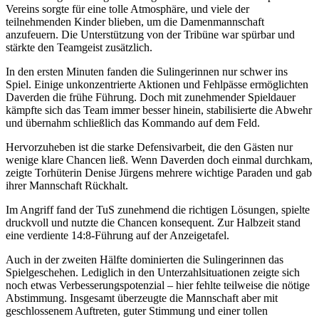
Vereins sorgte für eine tolle Atmosphäre, und viele der
teilnehmenden Kinder blieben, um die Damenmannschaft
anzufeuern. Die Unterstützung von der Tribüne war spürbar und
stärkte den Teamgeist zusätzlich.
In den ersten Minuten fanden die Sulingerinnen nur schwer ins
Spiel.
Einige unkonzentrierte Aktionen und Fehlpässe ermöglichten
Daverden die frühe Führung. Doch mit zunehmender Spieldauer
kämpfte sich das Team immer besser hinein, stabilisierte die Abwehr
und übernahm schließlich das Kommando auf dem Feld.
Hervorzuheben ist die starke Defensivarbeit, die den Gästen nur
wenige klare Chancen ließ. Wenn Daverden doch einmal durchkam,
zeigte Torhüterin Denise Jürgens mehrere wichtige Paraden und gab
ihrer Mannschaft Rückhalt.
Im Angriff fand der TuS zunehmend die richtigen Lösungen, spielte
druckvoll und nutzte die Chancen konsequent. Zur Halbzeit stand
eine verdiente 14:8-Führung auf der Anzeigetafel.
Auch in der zweiten Hälfte dominierten die Sulingerinnen das
Spielgeschehen. Lediglich in den Unterzahlsituationen zeigte sich
noch etwas Verbesserungspotenzial – hier fehlte teilweise die nötige
Abstimmung. Insgesamt überzeugte die Mannschaft aber mit
geschlossenem Auftreten, guter Stimmung und einer tollen