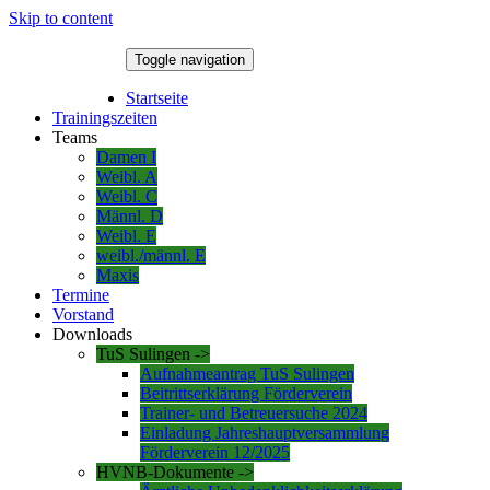
Skip to content
Toggle navigation
8. August 2026
Startseite
Trainingszeiten
Teams
Damen I
Weibl. A
Weibl. C
Männl. D
Weibl. E
weibl./männl. E
Maxis
Termine
Vorstand
Downloads
TuS Sulingen ->
Aufnahmeantrag TuS Sulingen
Beitrittserklärung Förderverein
Trainer- und Betreuersuche 2024
Einladung Jahreshauptversammlung
Förderverein 12/2025
HVNB-Dokumente ->