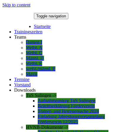
Skip to content
Toggle navigation
6. August 2026
Startseite
Trainingszeiten
Teams
Damen I
Weibl. A
Weibl. C
Männl. D
Weibl. E
weibl./männl. E
Maxis
Termine
Vorstand
Downloads
TuS Sulingen ->
Aufnahmeantrag TuS Sulingen
Beitrittserklärung Förderverein
Trainer- und Betreuersuche 2024
Einladung Jahreshauptversammlung
Förderverein 12/2025
HVNB-Dokumente ->