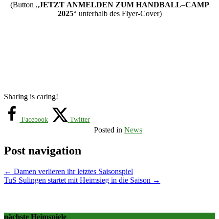
(Button „
JETZT
ANMELDEN
ZUM
HANDBALL
–
CAMP
2025
“ unterhalb des Flyer-Cover)
Sharing is caring!
Facebook
Twitter
Posted in
News
Post navigation
←
Damen verlieren ihr letztes Saisonspiel
TuS Sulingen startet mit Heimsieg in die Saison
→
nächste Heimspiele