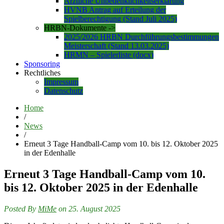
Ärztliche Unbedenklichkeitserklärung
HVNB Antrag auf Erteilung der
Spielberechtigung (Stand Juli 2025)
HRBN-Dokumente ->
2025/2026 HRBN Durchführungsbestimmungen
Meisterschaft (Stand 13.03.2025)
HRMN – Spielerliste (docx)
Sponsoring
Rechtliches
Impressum
Datenschutz
Home
/
News
/
Erneut 3 Tage Handball-Camp vom 10. bis 12. Oktober 2025
in der Edenhalle
Erneut 3 Tage Handball-Camp vom 10.
bis 12. Oktober 2025 in der Edenhalle
Posted By
MiMe
on 25. August 2025