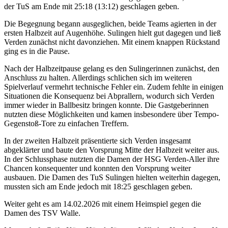
der TuS am Ende mit 25:18 (13:12) geschlagen geben.
Die Begegnung begann ausgeglichen, beide Teams agierten in der
ersten Halbzeit auf Augenhöhe.
Sulingen hielt gut dagegen und ließ
Verden zunächst nicht davonziehen. Mit einem knappen Rückstand
ging es in die Pause.
Nach der Halbzeitpause gelang es den Sulingerinnen zunächst, den
Anschluss zu halten. Allerdings schlichen sich im weiteren
Spielverlauf vermehrt technische Fehler ein. Zudem fehlte in einigen
Situationen die Konsequenz bei Abprallern, wodurch sich Verden
immer wieder in Ballbesitz bringen konnte. Die Gastgeberinnen
nutzten diese Möglichkeiten und kamen insbesondere über Tempo-
Gegenstoß-Tore zu einfachen Treffern.
In der zweiten Halbzeit präsentierte sich Verden insgesamt
abgeklärter und baute den Vorsprung Mitte der Halbzeit weiter aus.
In der Schlussphase nutzten die Damen der HSG Verden-Aller ihre
Chancen konsequenter und konnten den Vorsprung weiter
ausbauen. Die Damen des TuS Sulingen hielten weiterhin dagegen,
mussten sich am Ende jedoch mit 18:25 geschlagen geben.
Weiter geht es am 14.02.2026 mit einem Heimspiel gegen die
Damen des TSV Walle.