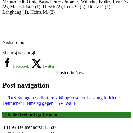
Mannschaft: Gräb, Käss, Härtel, Jürgens, Wilhelm, Kothe, Lenz N.
(2), Meier-Kister (1), Hirsch (2), Lenz S. (3), Heinz F. (7),
Langhang (1), Heinz M. (2)
Nisha Simon
Sharing is caring!
Facebook
Twitter
Posted in
News
Post navigation
←
TuS Sulingen verliert trotz kämpferischer Leistung in Riede
Deutlicher Heimsieg gegen TSV Walle
→
Tabelle Regionsliga Frauen
1
HSG Delmenhorst II
36:0