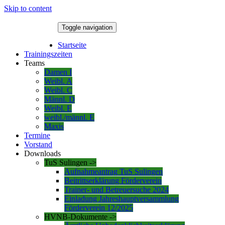
Skip to content
Toggle navigation
6. August 2026
Startseite
Trainingszeiten
Teams
Damen I
Weibl. A
Weibl. C
Männl. D
Weibl. E
weibl./männl. E
Maxis
Termine
Vorstand
Downloads
TuS Sulingen ->
Aufnahmeantrag TuS Sulingen
Beitrittserklärung Förderverein
Trainer- und Betreuersuche 2024
Einladung Jahreshauptversammlung
Förderverein 12/2025
HVNB-Dokumente ->