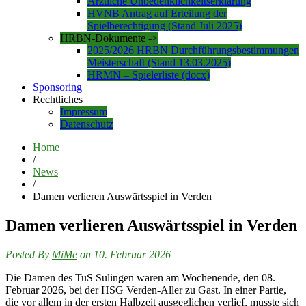
Ärztliche Unbedenklichkeitserklärung
HVNB Antrag auf Erteilung der
Spielberechtigung (Stand Juli 2025)
HRBN-Dokumente ->
2025/2026 HRBN Durchführungsbestimmungen
Meisterschaft (Stand 13.03.2025)
HRMN – Spielerliste (docx)
Sponsoring
Rechtliches
Impressum
Datenschutz
Home
/
News
/
Damen verlieren Auswärtsspiel in Verden
Damen verlieren Auswärtsspiel in Verden
Posted By
MiMe
on 10. Februar 2026
Die Damen des TuS Sulingen waren am Wochenende, den 08.
Februar 2026, bei der HSG Verden-Aller zu Gast. In einer Partie,
die vor allem in der ersten Halbzeit ausgeglichen verlief, musste sich