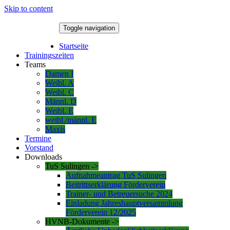
Skip to content
Toggle navigation
9. August 2026
Startseite
Trainingszeiten
Teams
Damen I
Weibl. A
Weibl. C
Männl. D
Weibl. E
weibl./männl. E
Maxis
Termine
Vorstand
Downloads
TuS Sulingen ->
Aufnahmeantrag TuS Sulingen
Beitrittserklärung Förderverein
Trainer- und Betreuersuche 2024
Einladung Jahreshauptversammlung
Förderverein 12/2025
HVNB-Dokumente ->