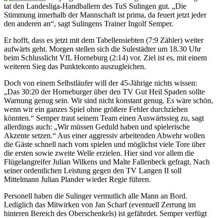
tat den Landesliga-Handballern des TuS Sulingen gut. „Die
Stimmung innerhalb der Mannschaft ist prima, da feuert jetzt jeder
den anderen an“, sagt Sulingens Trainer Ingolf Semper.
Er hofft, dass es jetzt mit dem Tabellensiebten (7:9 Zähler) weiter
aufwärts geht. Morgen stellen sich die Sulestädter um 18.30 Uhr
beim Schlusslicht VfL Horneburg (2:14) vor. Ziel ist es, mit einem
weiteren Sieg das Punktekonto auszugleichen.
Doch von einem Selbstläufer will der 45-Jährige nichts wissen:
„Das 30:20 der Horneburger über den TV Gut Heil Spaden sollte
Warnung genug sein. Wir sind nicht konstant genug. Es wäre schön,
wenn wir ein ganzes Spiel ohne größere Fehler durchziehen
könnten.“ Semper traut seinem Team einen Auswärtssieg zu, sagt
allerdings auch: „Wir müssen Geduld haben und spielerische
Akzente setzen.“ Aus einer aggressiv arbeitenden Abwehr wollen
die Gäste schnell nach vorn spielen und möglichst viele Tore über
die ersten sowie zweite Welle erzielen. Hier sind vor allem die
Flügelangreifer Julian Wilkens und Malte Fallenbeck gefragt. Nach
seiner ordentlichen Leistung gegen den TV Langen II soll
Mittelmann Julian Plander wieder Regie führen.
Personell haben die Sulinger vermutlich alle Mann an Bord.
Lediglich das Mitwirken von Jan Scharf (eventuell Zerrung im
hinteren Bereich des Oberschenkels) ist gefährdet. Semper verfügt