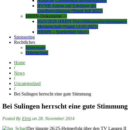
Ärztliche Unbedenklichkeitserklärung
HVNB Antrag auf Erteilung der
Spielberechtigung (Stand Juli 2025)
HRBN-Dokumente ->
2025/2026 HRBN Durchführungsbestimmungen
Meisterschaft (Stand 13.03.2025)
HRMN – Spielerliste (docx)
Sponsoring
Rechtliches
Impressum
Datenschutz
Home
/
News
/
Uncategorized
/
Bei Sulingen herrscht eine gute Stimmung
Bei Sulingen herrscht eine gute Stimmung
Posted By
Elvis
on 28. November 2014
Der jüngste 26:25-Heimerfolg über den TV Langen II